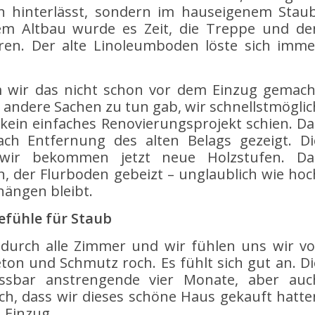
n hinterlässt, sondern im hauseigenem Staub
rem Altbau wurde es Zeit, die Treppe und de
eren. Der alte Linoleumboden löste sich imme
.
m wir das nicht schon vor dem Einzug gemach
le andere Sachen zu tun gab, wir schnellstmöglic
 kein einfaches Renovierungsprojekt schien. Da
nach Entfernung des alten Belags gezeigt. Di
 wir bekommen jetzt neue Holzstufen. Da
, der Flurboden gebeizt – unglaublich wie hoc
hängen bleibt.
efühle für Staub
 durch alle Zimmer und wir fühlen uns wir vo
ton und Schmutz roch. Es fühlt sich gut an. Di
ssbar anstrengende vier Monate, aber auc
h, dass wir dieses schöne Haus gekauft hatte
 Einzug.