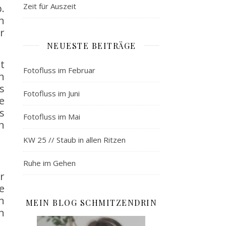
Zeit für Auszeit
.
n
r
NEUESTE BEITRÄGE
t
Fotofluss im Februar
h
s
Fotofluss im Juni
e
s
Fotofluss im Mai
h
KW 25 // Staub in allen Ritzen
Ruhe im Gehen
r
e
h
MEIN BLOG SCHMITZENDRIN
n