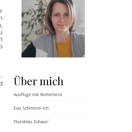
r
n
,
u
n
b
-
Über mich
d
Ausflüge mit Butterbrot
Das Schmitze-Ich
Flussblau Zuhaus´