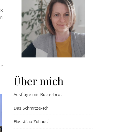
ck
en
re
Über mich
Ausflüge mit Butterbrot
Das Schmitze-Ich
Flussblau Zuhaus´