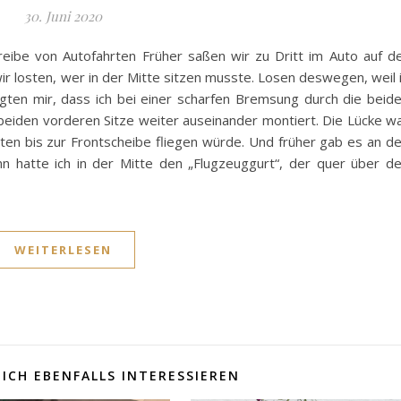
30. Juni 2020
reibe von Autofahrten Früher saßen wir zu Dritt im Auto auf d
wir losten, wer in der Mitte sitzen musste. Losen deswegen, weil 
 sagten mir, dass ich bei einer scharfen Bremsung durch die beid
beiden vorderen Sitze weiter auseinander montiert. Die Lücke w
hinten bis zur Frontscheibe fliegen würde. Und früher gab es an d
nn hatte ich in der Mitte den „Flugzeuggurt“, der quer über d
WEITERLESEN
ICH EBENFALLS INTERESSIEREN