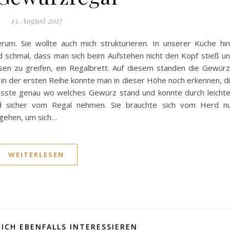
13. August 2017
erum. Sie wollte auch mich strukturieren. In unserer Küche hi
d schmal, dass man sich beim Aufstehen nicht den Kopf stieß u
en zu greifen, ein Regalbrett. Auf diesem standen die Gewür
in der ersten Reihe konnte man in dieser Höhe noch erkennen, d
usste genau wo welches Gewürz stand und konnte durch leicht
nd sicher vom Regal nehmen. Sie brauchte sich vom Herd n
 gehen, um sich…
WEITERLESEN
ICH EBENFALLS INTERESSIEREN