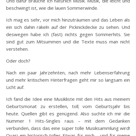
Und dafür brauche ich natürlich Musik. Musik, die leicht und
beschwingt ist, wie die lauen Sommerwinde.
Ich mag es sehr, vor mich hinzuträumen und das Leben als
ein sich dahin räkeln auf der Picknickdecke zu sehen. Und
deswegen habe ich (fast) nichts gegen Sommerhits. Sie
sind gut zum Mitsummen und die Texte muss man nicht
verstehen.
Oder doch?
Nach ein paar Jahrzehnten, nach mehr Lebenserfahrung
und mehr kritischem Hinterfragen geht mir so langsam ein
Licht auf.
Ich fand die Idee eine Musikliste mit den Hits aus meinem
Geburtsmonat zu erstellen, toll; vom Geburtsjahr bis
heute. Quellen gibt es genügend. Also suchte ich mir die
Nummer 1 Hits-Singles raus – mit dem Gedanken
verbunden, dass das eine super tolle Musiksammlung wird!
Quasi ein historisch tolles Etwas für mich – und für meine