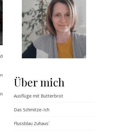
rd
an
Über mich
in
Ausflüge mit Butterbrot
Das Schmitze-Ich
Flussblau Zuhaus´