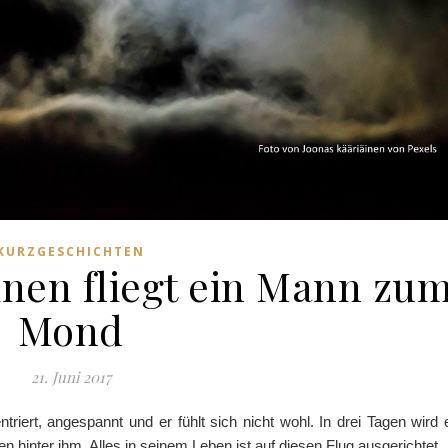
KURZGESCHICHTEN
inen fliegt ein Mann zu
Mond
21. Juni 2017
riert, angespannt und er fühlt sich nicht wohl. In drei Tagen wird 
n hinter ihm. Alles in seinem Leben ist auf diesen Flug ausgerichtet.