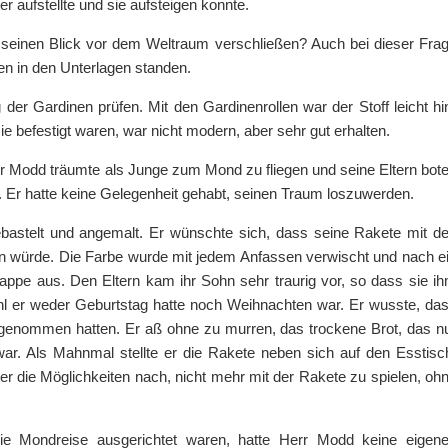
er aufstellte und sie aufsteigen konnte.
seinen Blick vor dem Weltraum verschließen? Auch bei dieser Fra
en in den Unterlagen standen.
er Gardinen prüfen. Mit den Gardinenrollen war der Stoff leicht hi
e befestigt waren, war nicht modern, aber sehr gut erhalten.
rr Modd träumte als Junge zum Mond zu fliegen und seine Eltern bot
. Er hatte keine Gelegenheit gehabt, seinen Traum loszuwerden.
ebastelt und angemalt. Er wünschte sich, dass seine Rakete mit d
en würde. Die Farbe wurde mit jedem Anfassen verwischt und nach e
ppe aus. Den Eltern kam ihr Sohn sehr traurig vor, so dass sie i
ohl er weder Geburtstag hatte noch Weihnachten war. Er wusste, da
 genommen hatten. Er aß ohne zu murren, das trockene Brot, das n
ar. Als Mahnmal stellte er die Rakete neben sich auf den Esstisc
r die Möglichkeiten nach, nicht mehr mit der Rakete zu spielen, oh
 die Mondreise ausgerichtet waren, hatte Herr Modd keine eigen