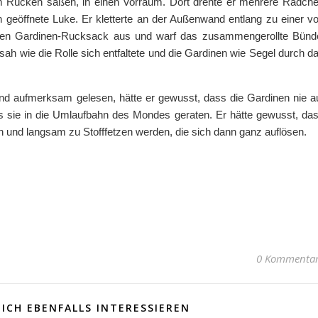
m Rücken saßen, in einen Vorraum. Dort drehte er mehrere Rädch
 geöffnete Luke. Er kletterte an der Außenwand entlang zu einer v
 den Gardinen-Rucksack aus und warf das zusammengerollte Bünd
sah wie die Rolle sich entfaltete und die Gardinen wie Segel durch d
d aufmerksam gelesen, hätte er gewusst, dass die Gardinen nie a
s sie in die Umlaufbahn des Mondes geraten. Er hätte gewusst, da
n und langsam zu Stofffetzen werden, die sich dann ganz auflösen.
0 Kommenta
ICH EBENFALLS INTERESSIEREN