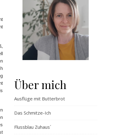
ht
ht
ß,
ll
en
ch
eg
Über mich
ht
ls
Ausflüge mit Butterbrot
rn
Das Schmitze-Ich
en
es
Flussblau Zuhaus´
st