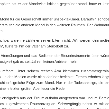
 später, als er der Mondreise kritisch gegenüber stand, hatte er kei
Mond für die Gesellschaft immer unspektakulärer. Daraufhin schob
 verstauten die anderen Möbel in den weiteren Räumen. Der Wohnra
en.
bar waren, erzählte er seinen Eltern nicht. „Wir werden dein groß
“, flüsterte ihm der Vater am Sterbebett zu.
r Atemübungen und das Bedienen der Steuerinstrumente üben würd
sigkeit gab es seit Jahren keinen Anbieter mehr.
Raumfähre. Unter seinem rechten Arm klemmten zusammengerollt
k. In den Medien wurde nicht darüber berichtet. Firmen erhoben läng
nicht erfolgreiche Flüge zum Mond. Nur in der Todesanzeige, die ei
einem letzten großen Abenteuer die Rede.
e erfolgreich aus der Erdumlaufbahn ausgetreten war und im Berei
m zugewiesenen Raumanzug an. Schwergängig schritt er mit d