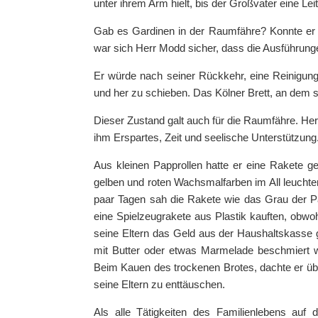
unter ihrem Arm hielt, bis der Großvater eine Leit
Gab es Gardinen in der Raumfähre? Konnte er 
war sich Herr Modd sicher, dass die Ausführung
Er würde nach seiner Rückkehr, eine Reinigung d
und her zu schieben. Das Kölner Brett, an dem si
Dieser Zustand galt auch für die Raumfähre. He
ihm Erspartes, Zeit und seelische Unterstützung
Aus kleinen Papprollen hatte er eine Rakete g
gelben und roten Wachsmalfarben im All leucht
paar Tagen sah die Rakete wie das Grau der Pa
eine Spielzeugrakete aus Plastik kauften, obw
seine Eltern das Geld aus der Haushaltskasse
mit Butter oder etwas Marmelade beschmiert w
Beim Kauen des trockenen Brotes, dachte er übe
seine Eltern zu enttäuschen.
Als alle Tätigkeiten des Familienlebens auf