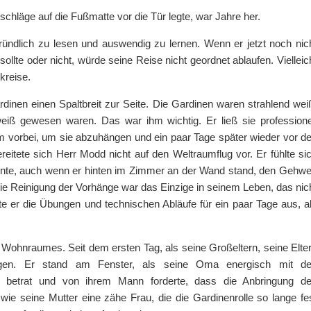
chläge auf die Fußmatte vor die Tür legte, war Jahre her.
ründlich zu lesen und auswendig zu lernen. Wenn er jetzt noch nic
llte oder nicht, würde seine Reise nicht geordnet ablaufen. Vielleic
kreise.
inen einen Spaltbreit zur Seite. Die Gardinen waren strahlend wei
eiß gewesen waren. Das war ihm wichtig. Er ließ sie professione
am vorbei, um sie abzuhängen und ein paar Tage später wieder vor d
itete sich Herr Modd nicht auf den Weltraumflug vor. Er fühlte si
nte, auch wenn er hinten im Zimmer an der Wand stand, den Gehw
e Reinigung der Vorhänge war das Einzige in seinem Leben, das nic
te er die Übungen und technischen Abläufe für ein paar Tage aus, a
 Wohnraumes. Seit dem ersten Tag, als seine Großeltern, seine Elte
gen. Er stand am Fenster, als seine Oma energisch mit d
 betrat und von ihrem Mann forderte, dass die Anbringung d
wie seine Mutter eine zähe Frau, die die Gardinenrolle so lange fe