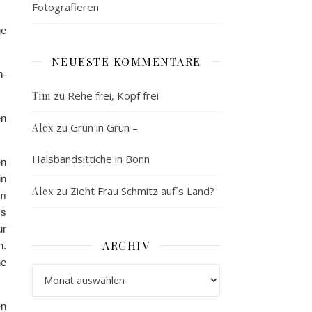
Fotografieren
ge
NEUESTE KOMMENTARE
n-
zu
Rehe frei, Kopf frei
Tim
en
zu
Grün in Grün –
Alex
Halsbandsittiche in Bonn
en
in
zu
Zieht Frau Schmitz auf´s Land?
Alex
hm
ss
ur
ARCHIV
h.
ne
Archiv
en