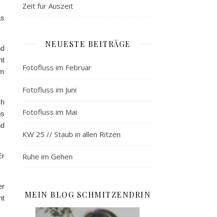
Zeit für Auszeit
as
NEUESTE BEITRÄGE
nd
ht
Fotofluss im Februar
om
Fotofluss im Juni
ch
Fotofluss im Mai
ös
nd
KW 25 // Staub in allen Ritzen
Ruhe im Gehen
Er
er
MEIN BLOG SCHMITZENDRIN
ht