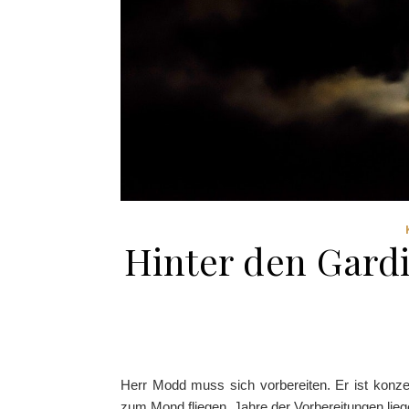
Hinter den Gard
Herr Modd muss sich vorbereiten. Er ist konzent
zum Mond fliegen. Jahre der Vorbereitungen liege