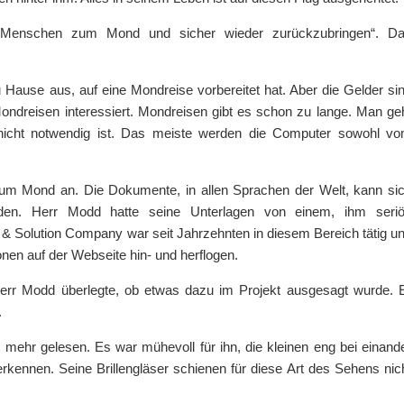
en Menschen zum Mond und sicher wieder zurückzubringen“. D
Hause aus, auf eine Mondreise vorbereitet hat. Aber die Gelder si
ndreisen interessiert. Mondreisen gibt es schon zu lange. Man ge
 nicht notwendig ist. Das meiste werden die Computer sowohl v
 zum Mond an. Die Dokumente, in allen Sprachen der Welt, kann si
aden. Herr Modd hatte seine Unterlagen von einem, ihm seri
& Solution Company war seit Jahrzehnten in diesem Bereich tätig u
ionen auf der Webseite hin- und herflogen.
err Modd überlegte, ob etwas dazu im Projekt ausgesagt wurde. 
.
mehr gelesen. Es war mühevoll für ihn, die kleinen eng bei einand
kennen. Seine Brillengläser schienen für diese Art des Sehens nic