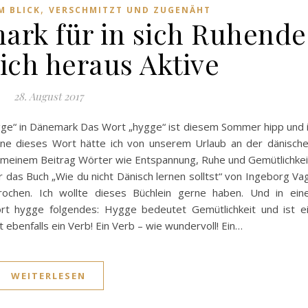
,
M BLICK
VERSCHMITZT UND ZUGENÄHT
ark für in sich Ruhende
ich heraus Aktive
28. August 2017
gge“ in Dänemark Das Wort „hygge“ ist diesem Sommer hipp und 
hne dieses Wort hätte ich von unserem Urlaub an der dänisch
n meinem Beitrag Wörter wie Entspannung, Ruhe und Gemütlichkei
das Buch „Wie du nicht Dänisch lernen solltst“ von Ingeborg Va
rochen. Ich wollte dieses Büchlein gerne haben. Und in ein
rt hygge folgendes: Hygge bedeutet Gemütlichkeit und ist e
 ebenfalls ein Verb! Ein Verb – wie wundervoll! Ein…
WEITERLESEN