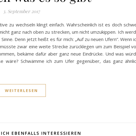
3. September 2017
e zu wechseln klingt einfach. Wahrscheinlich ist es doch schw
nicht ganz nach oben zu strecken, um nicht umzukippen. Ich wer
Sinne. Denn jetzt heißt es für mich: „Auf zu neuen Ufern“. Wenn i
h müsste zwar eine weite Strecke zurücklegen um zum Beispiel v
 kommen, bekäme dafür aber ganz neue Eindrücke. Und was wür
se wäre? Schwämme ich zum Ufer gegenüber, das ganz ähnli
WEITERLESEN
ICH EBENFALLS INTERESSIEREN