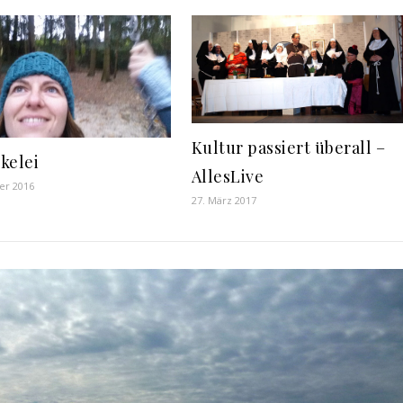
Kultur passiert überall –
kelei
AllesLive
er 2016
27. März 2017